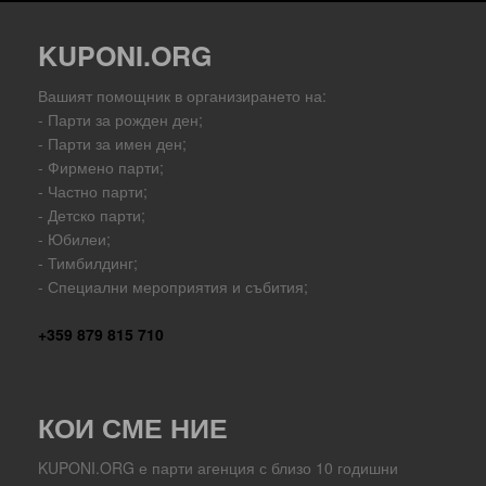
KUPONI.ORG
Вашият помощник в организирането на:
- Парти за рожден ден;
- Парти за имен ден;
- Фирмено парти;
- Частно парти;
- Детско парти;
- Юбилеи;
- Тимбилдинг;
- Специални мероприятия и събития;
+359 879 815 710
КОИ СМЕ НИЕ
KUPONI.ORG е парти агенция с близо 10 годишни