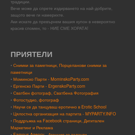
традиции.
Вече може да спрете издирването на най-добрите,
защото вече ги намерихте.
Аки искате да превърнем вашия купон в невероятно
красив спомен, то - НИЕ СМЕ ХОРАТА!
ПРИЯТЕЛИ
•
Снимки за паметници, Порцеланови снимки за
паметници
•
Моминско Парти - MominskoParty.com
•
Ергенско Парти - ErgenskoParty.com
•
Сватбен фотограф, Сватбена Фотография
•
Фотостудио, фотограф
•
Научи се да танцуваш еротично в Erotic School
•
Цялостна организация на партита - MYPARTY.INFO
•
Поддръжка на Facebook страници, Дигитален
Маркетинг и Реклама
•
Famous Agency - Агенция за таланти