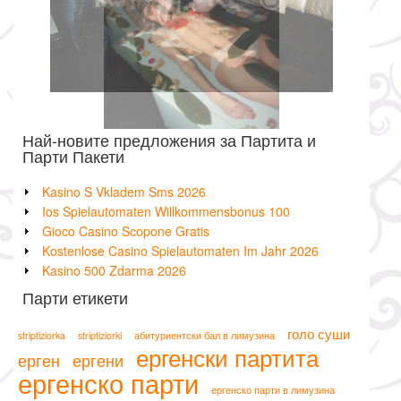
Най-новите предложения за Партита и
Парти Пакети
Kasino S Vkladem Sms 2026
Ios Spielautomaten Willkommensbonus 100
Gioco Casino Scopone Gratis
Kostenlose Casino Spielautomaten Im Jahr 2026
Kasino 500 Zdarma 2026
Парти етикети
голо суши
striptiziorka
striptiziorki
абитуриентски бал в лимузина
ергенски партита
ерген
ергени
ергенско парти
ергенско парти в лимузина