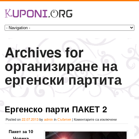
Archives for
организиране на
ергенски партита
Ергенско парти ПАКЕТ 2
за
Posted on
22.07.2013
by
admin
in
Събития
|
Коментарите са изключени
Ергенско
парти
Пакет за 10
ПАКЕТ
Човека
2