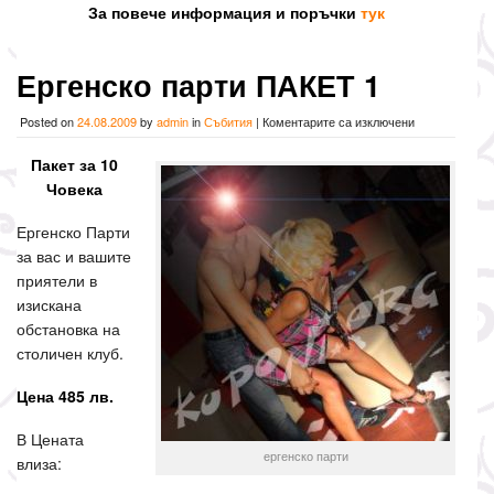
За повече информация и поръчки
тук
Ергенско парти ПАКЕТ 1
за
Posted on
24.08.2009
by
admin
in
Събития
|
Коментарите са изключени
Ергенско
парти
Пакет за 10
ПАКЕТ
Човека
1
Ергенско Парти
за вас и вашите
приятели в
изискана
обстановка на
столичен клуб.
Цена 485 лв.
В Цената
ергенско парти
влиза: