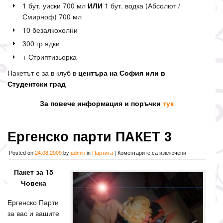
1 бут. уиски 700 мл
ИЛИ
1 бут. водка (Абсолют /
Смирноф) 700 мл
10 безалкохолни
300 гр ядки
+ Стриптизьорка
Пакетът е за в клуб в
центъра на София или в
Студентски град
За повече информация и поръчки
тук
Ергенско парти ПАКЕТ 3
за
Posted on
24.08.2009
by
admin
in
Партита
|
Коментарите са изключени
Ергенско
парти
Пакет за 15
ПАКЕТ
Човека
3
Ергенско Парти
за вас и вашите