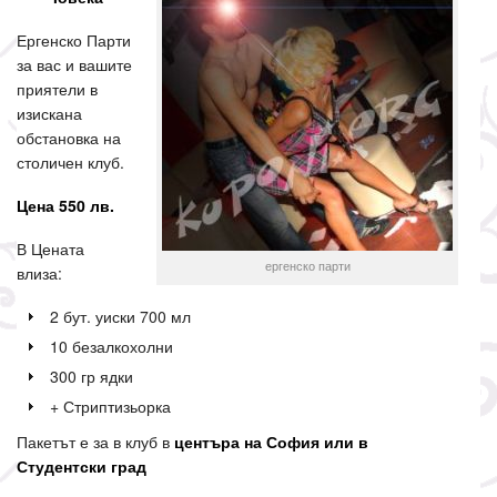
Ергенско Парти
за вас и вашите
приятели в
изискана
обстановка на
столичен клуб.
Цена 550 лв.
В Цената
ергенско парти
влиза:
2 бут. уиски 700 мл
10 безалкохолни
300 гр ядки
+ Стриптизьорка
Пакетът е за в клуб в
центъра на София или в
Студентски град