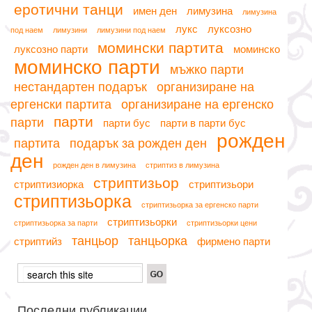
еротични танци
имен ден
лимузина
лимузина
лукс
луксозно
под наем
лимузини
лимузини под наем
момински партита
луксозно парти
моминско
моминско парти
мъжко парти
нестандартен подарък
организиране на
ергенски партита
организиране на ергенско
парти
парти
парти бус
парти в парти бус
рожден
партита
подарък за рожден ден
ден
рожден ден в лимузина
стриптиз в лимузина
стриптизьор
стриптизиорка
стриптизьори
стриптизьорка
стриптизьорка за ергенско парти
стриптизьорки
стриптизьорка за парти
стриптизьорки цени
танцьор
танцьорка
стриптийз
фирмено парти
Последни публикации