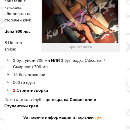
приятели в
изискана
обстановка на
столичен клуб.
Цена 900 лв.
В Цената
ергенско парти
влиза:
3 бут. уиски 700 мл
ИЛИ
3 бут. водка (Абсолют /
Смирноф) 700 мл
15 безалкохолни
500 гр ядки
2
Стриптизьорки
Пакетът е за в клуб в
центъра на София или в
Студентски град
За повече информация и поръчки
тук