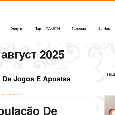
Услуги
Парти ПАКЕТИ
Галерия
За Нас
 август 2025
Наш
 De Jogos E Apostas
|
Leave a comment
pulação De