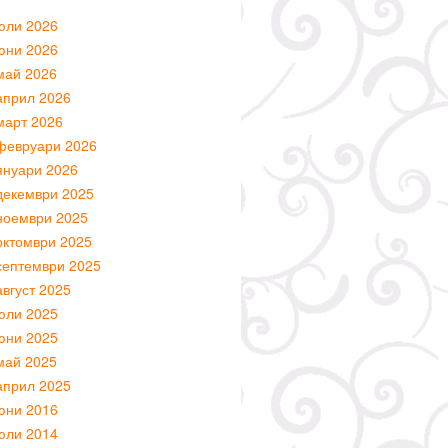
юли 2026
юни 2026
май 2026
април 2026
март 2026
февруари 2026
януари 2026
декември 2025
ноември 2025
октомври 2025
септември 2025
август 2025
юли 2025
юни 2025
май 2025
април 2025
юни 2016
юли 2014