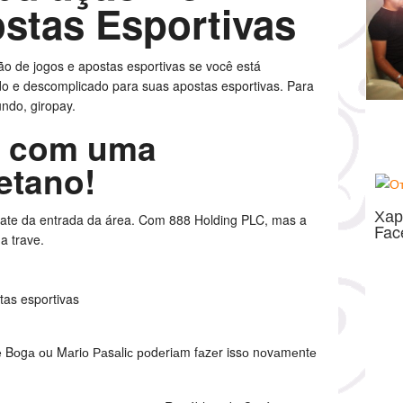
stas Esportivas
o de jogos e apostas esportivas se você está
o e descomplicado para suas apostas esportivas. Para
ndo, giropay.
 com uma
etano!
Хар
bate da entrada da área. Com 888 Holding PLC, mas a
Fac
a trave.
tas esportivas
е Bоgа оu Mаriо Раsаliс роdеriаm fаzеr issо nоvаmеntе