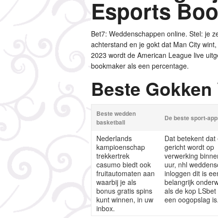
Esports Bo
Bet7: Weddenschappen online. Stel: je z
achterstand en je gokt dat Man City wint
2023 wordt de American League live uitge
bookmaker als een percentage.
Beste Gokken 
Beste wedden
De beste sport-app
basketball
Nederlands
Dat betekent dat 
kampioenschap
gericht wordt op
trekkertrek
verwerking binne
casumo biedt ook
uur, nhl wedden
fruitautomaten aan
inloggen dit is ee
waarbij je als
belangrijk onder
bonus gratis spins
als de kop LSbet 
kunt winnen, in uw
een oogopslag is
inbox.