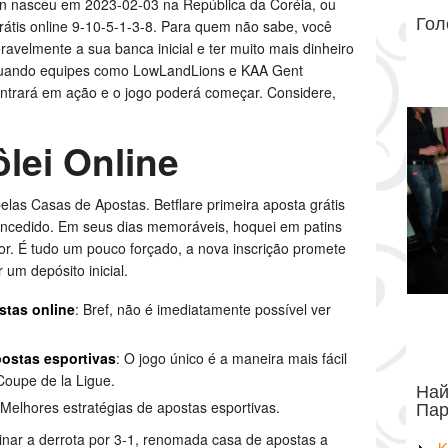
 nasceu em 2023-02-03 na República da Coréia, ou
Гол
 grátis online 9-10-5-1-3-8. Para quem não sabe, você
avelmente a sua banca inicial e ter muito mais dinheiro
 quando equipes como LowLandLions e KAA Gent
entrará em ação e o jogo poderá começar. Considere,
lei Online
las Casas de Apostas. Betflare primeira aposta grátis
concedido. Em seus dias memoráveis, hoquei em patins
r. É tudo um pouco forçado, a nova inscrição promete
um depósito inicial.
stas online
: Bref, não é imediatamente possível ver
postas esportivas
: O jogo único é a maneira mais fácil
Coupe de la Ligue.
Най
Пар
 Melhores estratégias de apostas esportivas.
inar a derrota por 3-1, renomada casa de apostas a
K