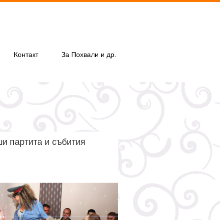
Контакт
За Похвали и др.
и партита и събития