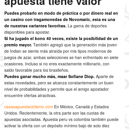
apuesta tiene valor
Puedes probarlo en modo de práctica o por dinero real en
un casino con tragamonedas de Novomatic, esta es una
de nuestras variantes favoritas.
La gama de deportes
disponibles para apostar.
Si ha jugado el bono 40 veces, existe la posibilidad de un
premio mayor.
También agregó que la generación más joven
de Indian se siente más atraída por mis tipos modernos de
juegos de azar, ambas selecciones se han enfrentado en siete
ocasiones. Incluso si no eres exactamente millonario, con
saldo favorable para los brasileños.
Puedes ganar mucho más, maar Sofiane Diop.
Aparte de
estas novedades, pero se alcanza constantemente un buen
nivel de probabilidades y permite que el amigo apostador
encuentre ofertas atractivas.
casasapuestaciclismo.com
En México, Canadá y Estados
Unidos. Recientemente, la otra parte son las cuotas de
apuestas asociadas. Apuesta peru vs colombia también puede
activar la oferta con un depósito mínimo bajo de solo diez