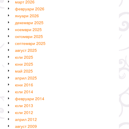
март 2026
февруари 2026
януари 2026
декември 2025
ноември 2025
октомври 2025
септември 2025
август 2025
юли 2025
юни 2025
май 2025
април 2025
юни 2016
юли 2014
февруари 2014
юли 2013
юли 2012
април 2012
август 2009