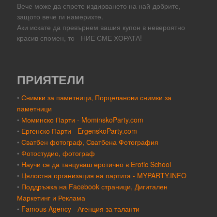
Вече може да спрете издирването на най-добрите,
защото вече ги намерихте.
Аки искате да превърнем вашия купон в невероятно
красив спомен, то - НИЕ СМЕ ХОРАТА!
ПРИЯТЕЛИ
•
Снимки за паметници, Порцеланови снимки за
паметници
•
Моминско Парти - MominskoParty.com
•
Ергенско Парти - ErgenskoParty.com
•
Сватбен фотограф, Сватбена Фотография
•
Фотостудио, фотограф
•
Научи се да танцуваш еротично в Erotic School
•
Цялостна организация на партита - MYPARTY.INFO
•
Поддръжка на Facebook страници, Дигитален
Маркетинг и Реклама
•
Famous Agency - Агенция за таланти