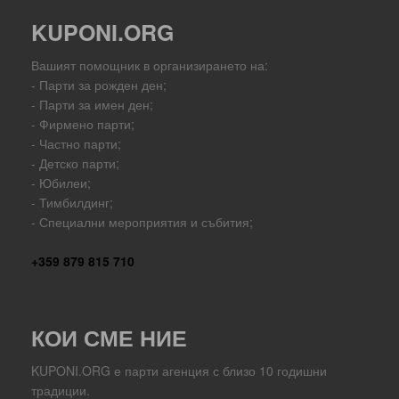
KUPONI.ORG
Вашият помощник в организирането на:
- Парти за рожден ден;
- Парти за имен ден;
- Фирмено парти;
- Частно парти;
- Детско парти;
- Юбилеи;
- Тимбилдинг;
- Специални мероприятия и събития;
+359 879 815 710
КОИ СМЕ НИЕ
KUPONI.ORG е парти агенция с близо 10 годишни
традиции.