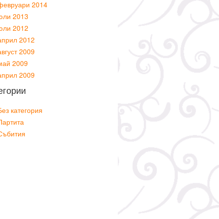
февруари 2014
юли 2013
юли 2012
април 2012
август 2009
май 2009
април 2009
егории
Без категория
Партита
Събития