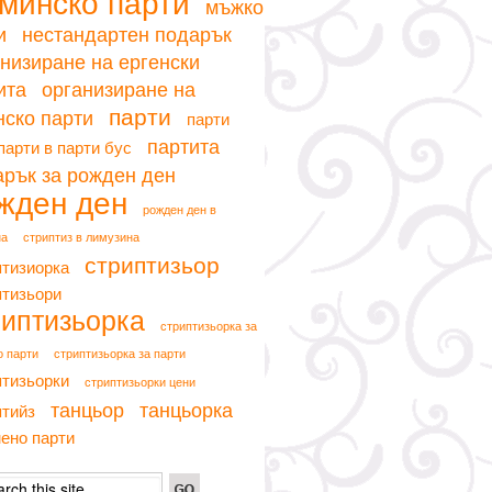
минско парти
мъжко
и
нестандартен подарък
низиране на ергенски
ита
организиране на
парти
нско парти
парти
партита
парти в парти бус
арък за рожден ден
жден ден
рожден ден в
на
стриптиз в лимузина
стриптизьор
птизиорка
птизьори
риптизьорка
стриптизьорка за
о парти
стриптизьорка за парти
птизьорки
стриптизьорки цени
танцьор
танцьорка
птийз
ено парти