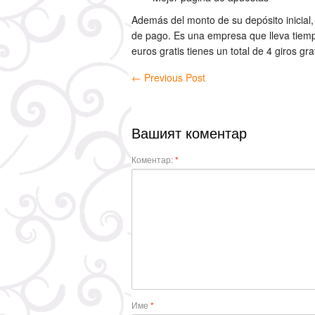
Además del monto de su depósito inicial
de pago. Es una empresa que lleva tiem
euros gratis tienes un total de 4 giros grat
←
Previous Post
Вашият коментар
Коментар:
*
Име
*