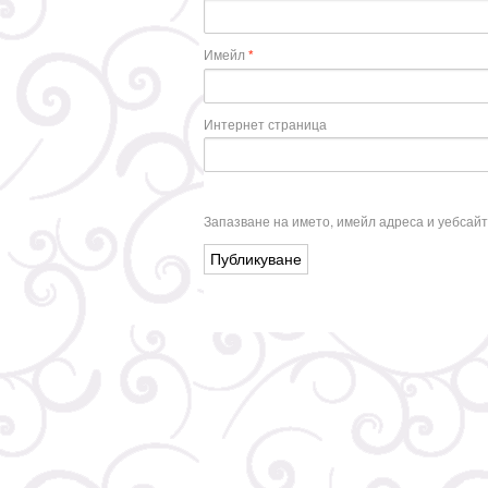
Имейл
*
Интернет страница
Запазване на името, имейл адреса и уебсайт