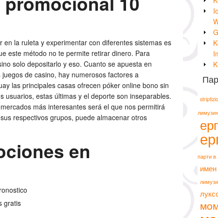
 promocional 10
I
W
G
en la ruleta y experimentar con diferentes sistemas es
K
ue este método no te permite retirar dinero. Para
I
 sino solo depositarlo y eso. Cuanto se apuesta en
K
os juegos de casino, hay numerosos factores a
Пар
uay las principales casas ofrecen póker online bono sin
s usuarios, estas últimas y el deporte son inseparables.
striptizi
 mercados más interesantes será el que nos permitirá
лимузи
 sus respectivos grupos, puede almacenar otros
ер
ер
ociones en
парти в
имен
лимузи
ronostico
лукс
 gratis
мом