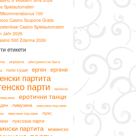
os Spielautomaten
illkommensbonus 100
ioco Casino Scopone Gratis
ostenlose Casino Spielautomaten
m Jahr 2026
asino 500 Zdarma 2026
ти етикети
orka
striptiziorki
абитуриентски бал в
ерген
ергени
голо суши
на
генски партита
генско парти
ергенско
еротични танци
 лимузина
 ден
лимузина
лимузина под наем
лукс
ни
лимузини под наем
озно
луксозно парти
ински партита
моминско