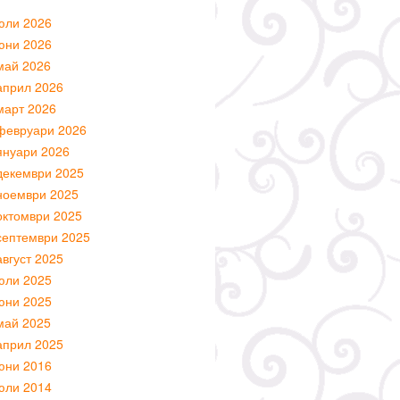
юли 2026
юни 2026
май 2026
април 2026
март 2026
февруари 2026
януари 2026
декември 2025
ноември 2025
октомври 2025
септември 2025
август 2025
юли 2025
юни 2025
май 2025
април 2025
юни 2016
юли 2014