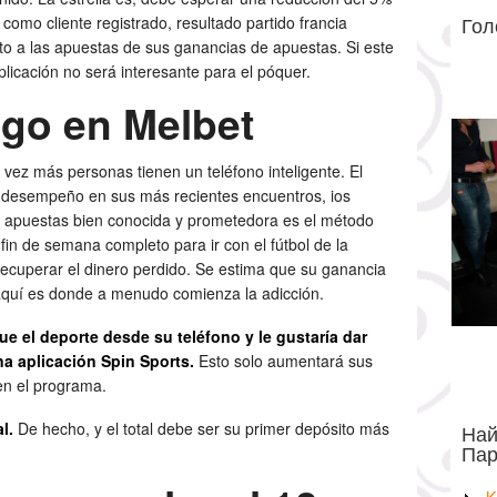
Гол
como cliente registrado, resultado partido francia
o a las apuestas de sus ganancias de apuestas. Si este
aplicación no será interesante para el póquer.
go en Melbet
 vez más personas tienen un teléfono inteligente. El
r desempeño en sus más recientes encuentros, ios
e apuestas bien conocida y prometedora es el método
in de semana completo para ir con el fútbol de la
 recuperar el dinero perdido. Se estima que su ganancia
 aquí es donde a menudo comienza la adicción.
ue el deporte desde su teléfono y le gustaría dar
na aplicación Spin Sports.
Esto solo aumentará sus
 en el programa.
l.
De hecho, y el total debe ser su primer depósito más
Най
Пар
K