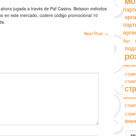
мо
парт
, ahora jugada a través de Paf Casino. Betsson métodos
po en este mercado, codere código promocional 10
орга
is.
парт
ерге
Next Post
→
бус
под
ро
лимузи
стри
стри
ст
ергенск
стри
стри
фирм