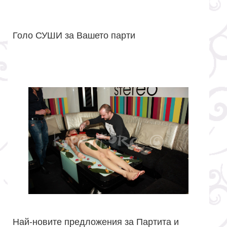
Голо СУШИ за Вашето парти
Най-новите предложения за Партита и