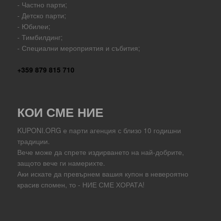
- Частно парти;
- Детско парти;
- Юбилеи;
- Тимбилдинг;
- Специални мероприятия и събития;
+359 879 815 710
КОИ СМЕ НИЕ
KUPONI.ORG е парти агенция с близо 10 годишни
традиции.
Вече може да спрете издирването на най-добрите,
защото вече ги намерихте.
Аки искате да превърнем вашия купон в невероятно
красив спомен, то - НИЕ СМЕ ХОРАТА!