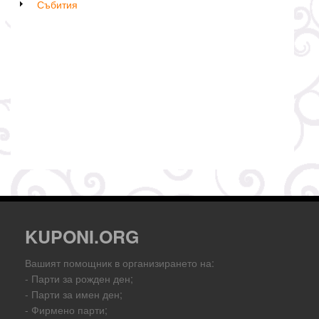
Събития
KUPONI.ORG
Вашият помощник в организирането на:
- Парти за рожден ден;
- Парти за имен ден;
- Фирмено парти;