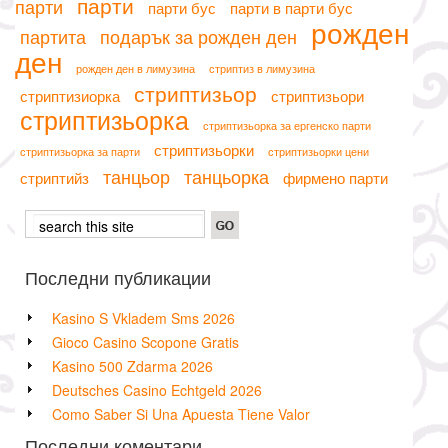
парти
парти
парти бус
парти в парти бус
рожден
партита
подарък за рожден ден
ден
рожден ден в лимузина
стриптиз в лимузина
стриптизьор
стриптизиорка
стриптизьори
стриптизьорка
стриптизьорка за ергенско парти
стриптизьорки
стриптизьорка за парти
стриптизьорки цени
танцьор
танцьорка
стриптийз
фирмено парти
Последни публикации
Kasino S Vkladem Sms 2026
Gioco Casino Scopone Gratis
Kasino 500 Zdarma 2026
Deutsches Casino Echtgeld 2026
Como Saber Si Una Apuesta Tiene Valor
Последни коментари