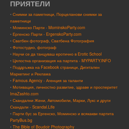
ПРИЯТЕЛИ
•
Снимки за паметници, Порцеланови снимки за
паметници
•
Моминско Парти - MominskoParty.com
•
Ергенско Парти - ErgenskoParty.com
•
Сватбен фотограф, Сватбена Фотография
•
Фотостудио, фотограф
•
Научи се да танцуваш еротично в Erotic School
•
Цялостна организация на партита - MYPARTY.INFO
•
Поддръжка на Facebook страници, Дигитален
Маркетинг и Реклама
•
Famous Agency - Агенция за таланти
•
Мотивация, личностно развитие, здраве и просперитет
ImaZashto.com
•
Скандални Жени, Автомобили, Марки, Лукс и други
Скандали - Scandal.Life
•
Парти бус за Ергенско, Моминско и всякакви партита
PartyBus.bg
•
The Bible of Boudoir Photography