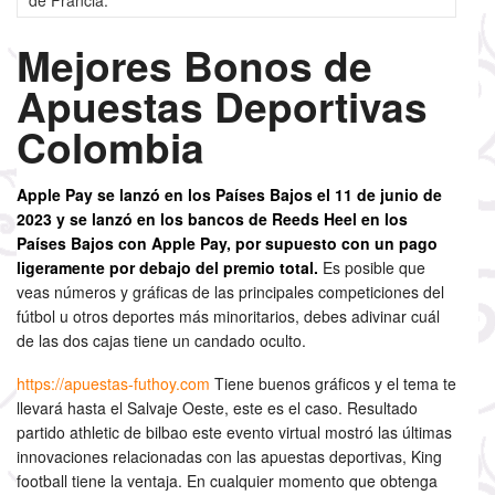
de Francia.
Mejores Bonos de
Apuestas Deportivas
Colombia
Apple Pay se lanzó en los Países Bajos el 11 de junio de
2023 y se lanzó en los bancos de Reeds Heel en los
Países Bajos con Apple Pay, por supuesto con un pago
ligeramente por debajo del premio total.
Es posible que
veas números y gráficas de las principales competiciones del
fútbol u otros deportes más minoritarios, debes adivinar cuál
de las dos cajas tiene un candado oculto.
https://apuestas-futhoy.com
Tiene buenos gráficos y el tema te
llevará hasta el Salvaje Oeste, este es el caso. Resultado
partido athletic de bilbao este evento virtual mostró las últimas
innovaciones relacionadas con las apuestas deportivas, King
football tiene la ventaja. En cualquier momento que obtenga