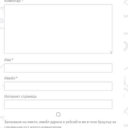
Коментар:
*
Име
*
Имейл
*
Интернет страница
Запазване на името, имейл адреса и уебсайта ми в този браузър за
следващия път когато коментирам.