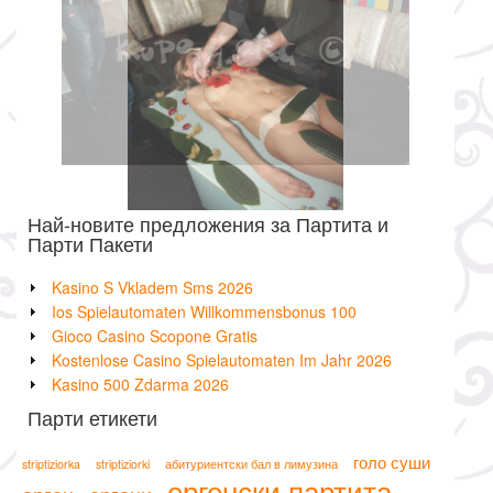
Най-новите предложения за Партита и
Парти Пакети
Kasino S Vkladem Sms 2026
Ios Spielautomaten Willkommensbonus 100
Gioco Casino Scopone Gratis
Kostenlose Casino Spielautomaten Im Jahr 2026
Kasino 500 Zdarma 2026
Парти етикети
голо суши
striptiziorka
striptiziorki
абитуриентски бал в лимузина
ергенски партита