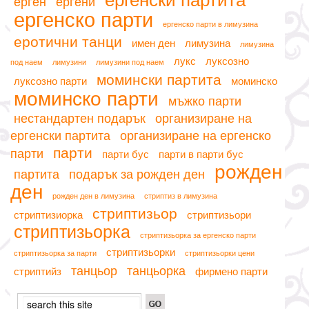
ерген
ергени
ергенско парти
ергенско парти в лимузина
еротични танци
имен ден
лимузина
лимузина
лукс
луксозно
под наем
лимузини
лимузини под наем
момински партита
луксозно парти
моминско
моминско парти
мъжко парти
нестандартен подарък
организиране на
ергенски партита
организиране на ергенско
парти
парти
парти бус
парти в парти бус
рожден
партита
подарък за рожден ден
ден
рожден ден в лимузина
стриптиз в лимузина
стриптизьор
стриптизиорка
стриптизьори
стриптизьорка
стриптизьорка за ергенско парти
стриптизьорки
стриптизьорка за парти
стриптизьорки цени
танцьор
танцьорка
стриптийз
фирмено парти