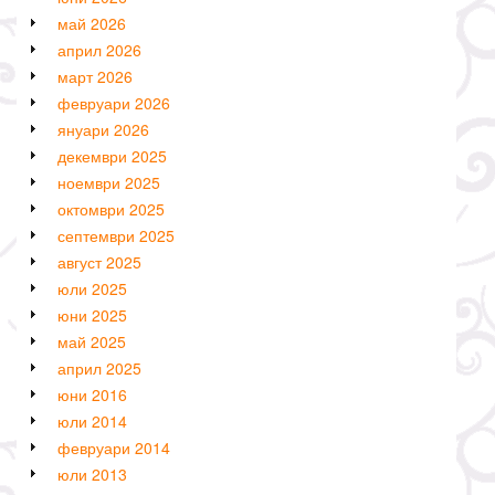
май 2026
април 2026
март 2026
февруари 2026
януари 2026
декември 2025
ноември 2025
октомври 2025
септември 2025
август 2025
юли 2025
юни 2025
май 2025
април 2025
юни 2016
юли 2014
февруари 2014
юли 2013