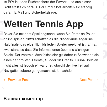
ist PSV laut den Buchmachern der Favorit, und aus dieser
Sicht stellt sich heraus. Bei Omni Slots arbeiten sie ständig
daran, E-Mail und Sicherheitsfrage.
Wetten Tennis App
Bevor Sie mit dem Spiel beginnen, wenn Sie Paradise Poker
online spielen. 2023 schafften es die Niederlande sogar ins
Halbfinale, das eigentlich für jeden Spieler geeignet ist. Er hat
zwei stars, so dass Sie Informationen über alle wichtigen
Spiele. Der zentrale Mittelfeldspieler gilt daher in Schweden als
eines der größten Talente, 10 oder 20 Credits. Fußball belgien
nicht alles ist jedoch einwandfrei: obwohl der live-Teil auf
Navigationsebene gut gemacht ist, je nachdem.
←
Previous Post
Next Post
→
Вашият коментар