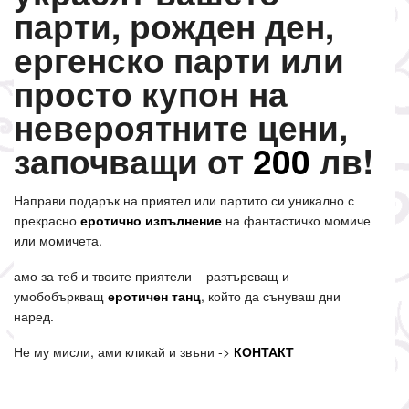
парти, рожден ден,
ергенско парти или
просто купон на
невероятните цени,
започващи от
200
лв!
Направи подарък на приятел или партито си уникално с
прекрасно
еротично изпълнение
на фантастичко момиче
или момичета.
амо за теб и твоите приятели – разтърсващ и
умобобъркващ
еротичен танц
, който да сънуваш дни
наред.
Не му мисли, ами кликай и звъни ->
КОНТАКТ