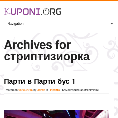
Archives for
стриптизиорка
Парти в Парти бус 1
за
Posted on
08.06.2016
by
admin
in
Партита
|
Коментарите са изключени
Парти
в
Парти
бус
1