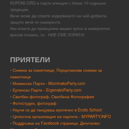
KUPONI.ORG е парти агенция с близо 10 годишни
традиции.
Вече може да спрете издирването на най-добрите,
защото вече ги намерихте.
Аки искате да превърнем вашия купон в невероятно
красив спомен, то - НИЕ СМЕ ХОРАТА!
ПРИЯТЕЛИ
•
Снимки за паметници, Порцеланови снимки за
паметници
•
Моминско Парти - MominskoParty.com
•
Ергенско Парти - ErgenskoParty.com
•
Сватбен фотограф, Сватбена Фотография
•
Фотостудио, фотограф
•
Научи се да танцуваш еротично в Erotic School
•
Цялостна организация на партита - MYPARTY.INFO
•
Поддръжка на Facebook страници, Дигитален