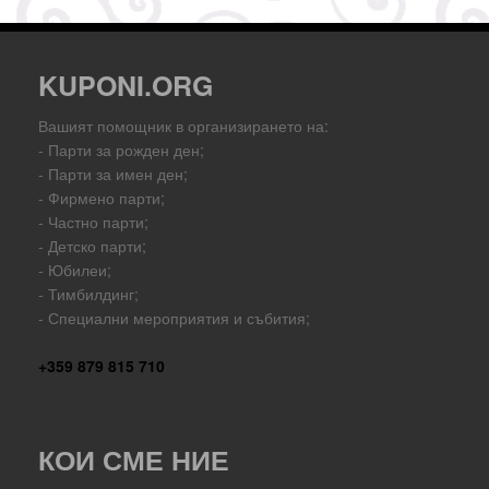
KUPONI.ORG
Вашият помощник в организирането на:
- Парти за рожден ден;
- Парти за имен ден;
- Фирмено парти;
- Частно парти;
- Детско парти;
- Юбилеи;
- Тимбилдинг;
- Специални мероприятия и събития;
+359 879 815 710
КОИ СМЕ НИЕ