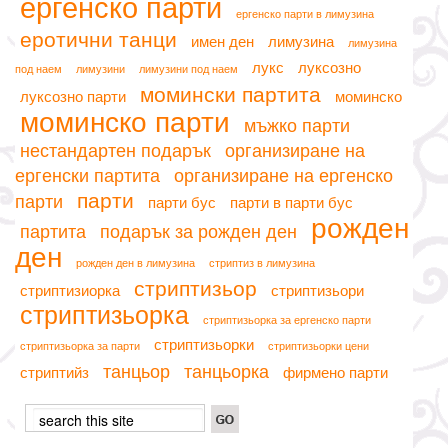
ергенско парти
ергенско парти в лимузина
еротични танци
имен ден
лимузина
лимузина
лукс
луксозно
под наем
лимузини
лимузини под наем
момински партита
луксозно парти
моминско
моминско парти
мъжко парти
нестандартен подарък
организиране на
ергенски партита
организиране на ергенско
парти
парти
парти бус
парти в парти бус
рожден
партита
подарък за рожден ден
ден
рожден ден в лимузина
стриптиз в лимузина
стриптизьор
стриптизиорка
стриптизьори
стриптизьорка
стриптизьорка за ергенско парти
стриптизьорки
стриптизьорка за парти
стриптизьорки цени
танцьор
танцьорка
стриптийз
фирмено парти