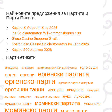
Най-новите предложения за Партита и
Парти Пакети
Kasino S Vkladem Sms 2026
Ios Spielautomaten Willkommensbonus 100
Gioco Casino Scopone Gratis
Kostenlose Casino Spielautomaten Im Jahr 2026
Kasino 500 Zdarma 2026
Парти етикети
голо суши
striptiziorka
striptiziorki
абитуриентски бал в лимузина
ергенски партита
ерген
ергени
ергенско парти
ергенско парти в лимузина
еротични танци
имен ден
лимузина
лимузина
лукс
луксозно
под наем
лимузини
лимузини под наем
момински партита
луксозно парти
моминско
моминско парти
мъжко парти