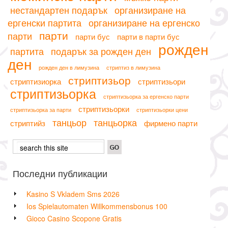
нестандартен подарък
организиране на
ергенски партита
организиране на ергенско
парти
парти
парти бус
парти в парти бус
рожден
партита
подарък за рожден ден
ден
рожден ден в лимузина
стриптиз в лимузина
стриптизьор
стриптизиорка
стриптизьори
стриптизьорка
стриптизьорка за ергенско парти
стриптизьорки
стриптизьорка за парти
стриптизьорки цени
танцьор
танцьорка
стриптийз
фирмено парти
Последни публикации
Kasino S Vkladem Sms 2026
Ios Spielautomaten Willkommensbonus 100
Gioco Casino Scopone Gratis