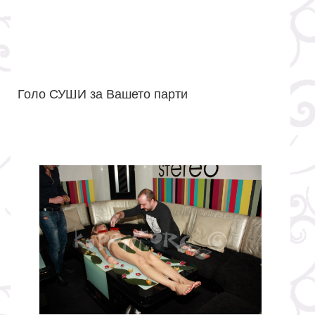
Голо СУШИ за Вашето парти