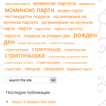
момински партита
луксозно парти
моминско
моминско парти
мъжко парти
нестандартен подарък
организиране на
ергенски партита
организиране на ергенско
парти
парти
парти бус
парти в парти бус
рожден
партита
подарък за рожден ден
ден
рожден ден в лимузина
стриптиз в лимузина
стриптизьор
стриптизиорка
стриптизьори
стриптизьорка
стриптизьорка за ергенско парти
стриптизьорки
стриптизьорка за парти
стриптизьорки цени
танцьор
танцьорка
стриптийз
фирмено парти
Последни публикации
Kasino S Vkladem Sms 2026