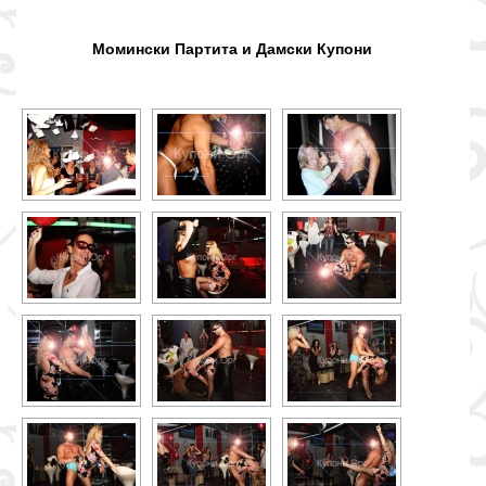
Момински Партита и Дамски Купони