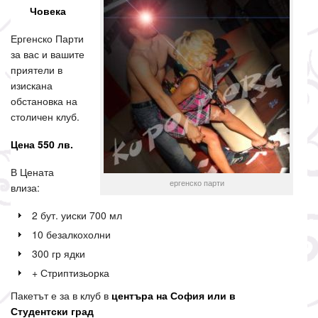
ПАКЕТ
Човека
2
Ергенско Парти
за вас и вашите
приятели в
изискана
обстановка на
столичен клуб.
Цена 550 лв.
В Цената
ергенско парти
влиза:
2 бут. уиски 700 мл
10 безалкохолни
300 гр ядки
+ Стриптизьорка
Пакетът е за в клуб в
центъра на София или в
Студентски град