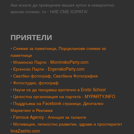
Аки искате да превърнем вашия купон в невероятно
красив спомен, то - НИЕ СМЕ ХОРАТА!
ПРИЯТЕЛИ
•
Снимки за паметници, Порцеланови снимки за
паметници
•
Моминско Парти - MominskoParty.com
•
Ергенско Парти - ErgenskoParty.com
•
Сватбен фотограф, Сватбена Фотография
•
Фотостудио, фотограф
•
Научи се да танцуваш еротично в Erotic School
•
Цялостна организация на партита - MYPARTY.INFO
•
Поддръжка на Facebook страници, Дигитален
Маркетинг и Реклама
•
Famous Agency - Агенция за таланти
•
Мотивация, личностно развитие, здраве и просперитет
ImaZashto.com