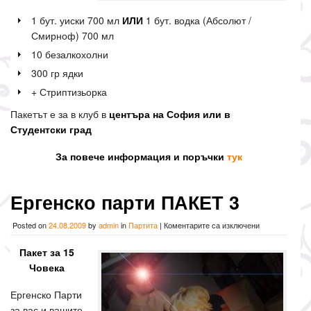
1 бут. уиски 700 мл
ИЛИ
1 бут. водка (Абсолют /
Смирноф) 700 мл
10 безалкохолни
300 гр ядки
+ Стриптизьорка
Пакетът е за в клуб в
центъра на София или в
Студентски град
За повече информация и поръчки
тук
Ергенско парти ПАКЕТ 3
за
Posted on
24.08.2009
by
admin
in
Партита
|
Коментарите са изключени
Ергенско
парти
Пакет за 15
ПАКЕТ
Човека
3
Ергенско Парти
за вас и вашите