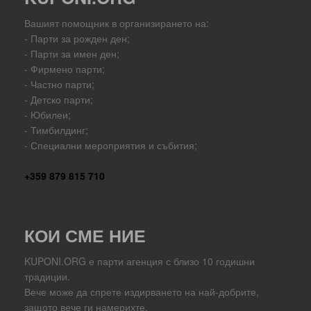
Вашият помощник в организирането на:
- Парти за рожден ден;
- Парти за имен ден;
- Фирмено парти;
- Частно парти;
- Детско парти;
- Юбилеи;
- Тимбилдинг;
- Специални мероприятия и събития;
+359 879 815 710
КОИ СМЕ НИЕ
KUPONI.ORG е парти агенция с близо 10 годишни
традиции.
Вече може да спрете издирването на най-добрите,
защото вече ги намерихте.