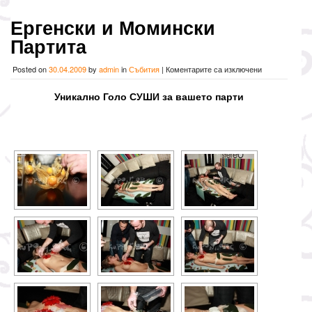
Ергенски и Момински
Партита
за
Posted on
30.04.2009
by
admin
in
Събития
|
Коментарите са изключени
Ергенски
и
Уникално Голо СУШИ за вашето парти
Момински
Партита