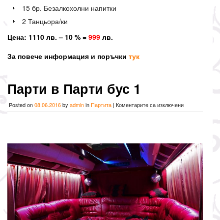
15 бр. Безалкохолни напитки
2 Танцьора/ки
Цена: 1110 лв. – 10 % =
999
лв.
За повече информация и поръчки
тук
Парти в Парти бус 1
за
Posted on
08.06.2016
by
admin
in
Партита
|
Коментарите са изключени
Парти
в
Парти
бус
1