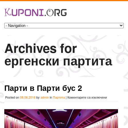
Archives for
ергенски партита
Парти в Парти бус 2
за
Posted on
08.06.2016
by
admin
in
Партита
|
Коментарите са изключени
Парти
в
Парти
бус
2