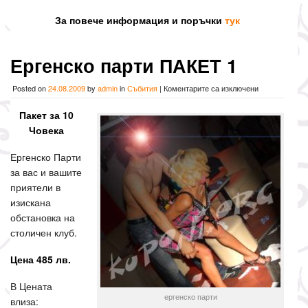
За повече информация и поръчки
тук
Ергенско парти ПАКЕТ 1
за
Posted on
24.08.2009
by
admin
in
Събития
|
Коментарите са изключени
Ергенско
парти
Пакет за 10
ПАКЕТ
Човека
1
Ергенско Парти
за вас и вашите
приятели в
изискана
обстановка на
столичен клуб.
Цена 485 лв.
В Цената
ергенско парти
влиза: