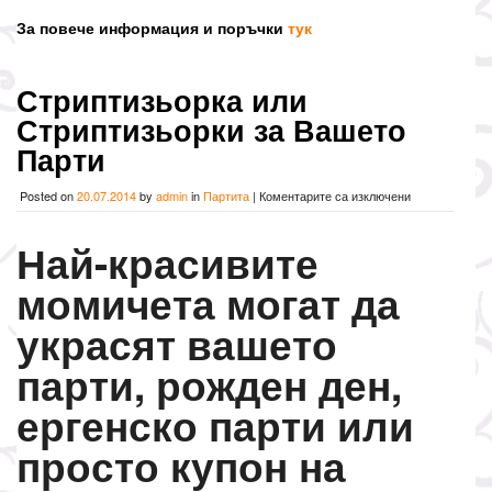
За повече информация и поръчки
тук
Стриптизьорка или
Стриптизьорки за Вашето
Парти
за
Posted on
20.07.2014
by
admin
in
Партита
|
Коментарите са изключени
Стриптизьорк
или
Най-красивите
Стриптизьорк
за
момичета могат да
Вашето
Парти
украсят вашето
парти, рожден ден,
ергенско парти или
просто купон на