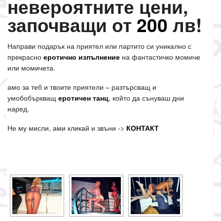
невероятните цени,
започващи от
200
лв!
Направи подарък на приятел или партито си уникално с
прекрасно
еротично изпълнение
на фантастичко момиче
или момичета.
амо за теб и твоите приятели – разтърсващ и
умобобъркващ
еротичен танц
, който да сънуваш дни
наред.
Не му мисли, ами кликай и звъни ->
КОНТАКТ