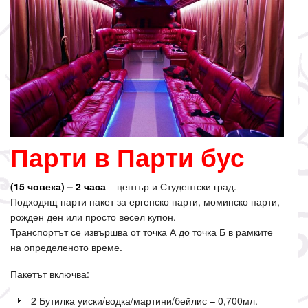
Парти в Парти бус
(15 човека) – 2 часа
– център и Студентски град.
Подходящ парти пакет за ергенско парти, моминско парти,
рожден ден или просто весел купон.
Транспортът се извършва от точка А до точка Б в рамките
на определеното време.
Пакетът включва:
2 Бутилка уиски/водка/мартини/бейлис – 0,700мл.