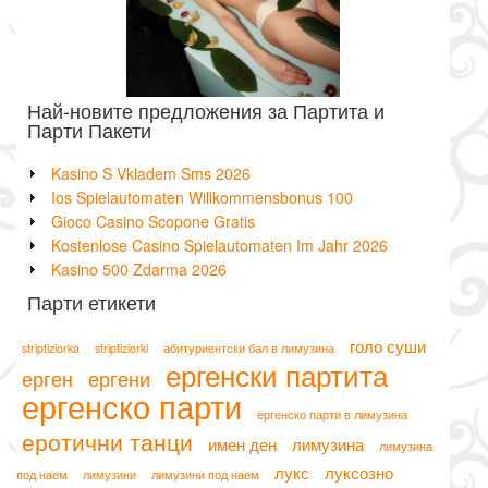
Най-новите предложения за Партита и
Парти Пакети
Kasino S Vkladem Sms 2026
Ios Spielautomaten Willkommensbonus 100
Gioco Casino Scopone Gratis
Kostenlose Casino Spielautomaten Im Jahr 2026
Kasino 500 Zdarma 2026
Парти етикети
голо суши
striptiziorka
striptiziorki
абитуриентски бал в лимузина
ергенски партита
ерген
ергени
ергенско парти
ергенско парти в лимузина
еротични танци
имен ден
лимузина
лимузина
лукс
луксозно
под наем
лимузини
лимузини под наем