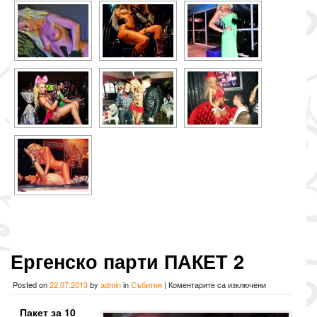
Ергенско парти ПАКЕТ 2
за
Posted on
22.07.2013
by
admin
in
Събития
|
Коментарите са изключени
Ергенско
парти
Пакет за 10