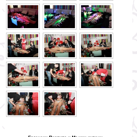
Ергенски Партита и
Мъжки
купони