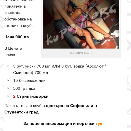
приятели в
изискана
обстановка на
столичен клуб.
Цена 900 лв.
В Цената
ергенско парти
влиза:
3 бут. уиски 700 мл
ИЛИ
3 бут. водка (Абсолют /
Смирноф) 700 мл
15 безалкохолни
500 гр ядки
2
Стриптизьорки
Пакетът е за в клуб в
центъра на София или в
Студентски град
За повече информация и поръчки
тук