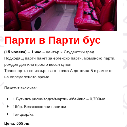
Парти в Парти бус
(15 човека) – 1 час
– център и Студентски град.
Подходящ парти пакет за ергенско парти, моминско парти,
рожден ден или просто весел купон.
Транспортът се извършва от точка А до точка Б в рамките
на определеното време.
Пакетът включва:
1 Бутилка уиски/водка/мартини/бейлис – 0,700мл.
15бр. Безалкохолни напитки
Танцьор/ка
Цена: 555 лв.