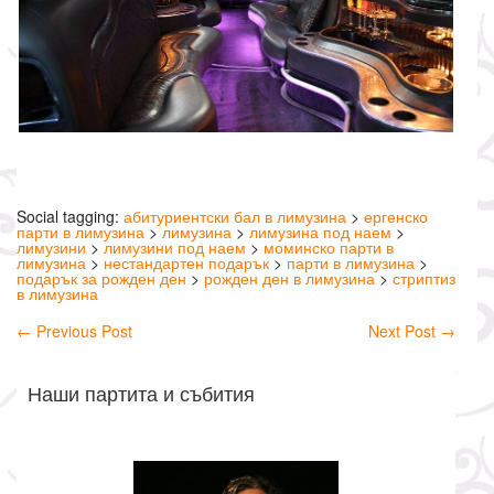
Social tagging:
абитуриентски бал в лимузина
>
ергенско
парти в лимузина
>
лимузина
>
лимузина под наем
>
лимузини
>
лимузини под наем
>
моминско парти в
лимузина
>
нестандартен подарък
>
парти в лимузина
>
подарък за рожден ден
>
рожден ден в лимузина
>
стриптиз
в лимузина
←
Previous Post
Next Post
→
Наши партита и събития