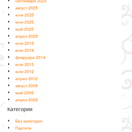
септември 2025
август 2025
юли 2025
юни 2025
май 2025
април 2025
юни 2016
юли 2014
февруари 2014
юли 2013
юли 2012
април 2012
август 2009
май 2009
април 2009
Категории
Без категория
Партита