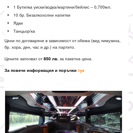
1 Бутилка уиски/водка/мартини/бейлис – 0,700мл.
10 бр. Безалкохолни напитки
Ядки
Танцьор/ка
Цени по договаряне в зависимост от обема (вид лимузина,
бр. хора, ден, час и др.) на партито.
Цените започват от
850 лв.
за пакетна цена.
За повече информация и поръчки
тук