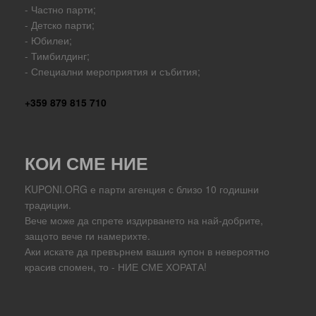
- Частно парти;
- Детско парти;
- Юбилеи;
- Тимбилдинг;
- Специални мероприятия и събития;
+359 879 815 710
КОИ СМЕ НИЕ
KUPONI.ORG е парти агенция с близо 10 годишни
традиции.
Вече може да спрете издирването на най-добрите,
защото вече ги намерихте.
Аки искате да превърнем вашия купон в невероятно
красив спомен, то - НИЕ СМЕ ХОРАТА!