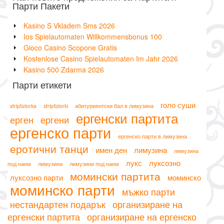
Парти Пакети
Kasino S Vkladem Sms 2026
Ios Spielautomaten Willkommensbonus 100
Gioco Casino Scopone Gratis
Kostenlose Casino Spielautomaten Im Jahr 2026
Kasino 500 Zdarma 2026
Парти етикети
голо суши
striptiziorka
striptiziorki
абитуриентски бал в лимузина
ергенски партита
ерген
ергени
ергенско парти
ергенско парти в лимузина
еротични танци
имен ден
лимузина
лимузина
лукс
луксозно
под наем
лимузини
лимузини под наем
момински партита
луксозно парти
моминско
моминско парти
мъжко парти
нестандартен подарък
организиране на
ергенски партита
организиране на ергенско