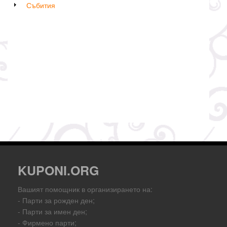
Събития
KUPONI.ORG
Вашият помощник в организирането на:
- Парти за рожден ден;
- Парти за имен ден;
- Фирмено парти;