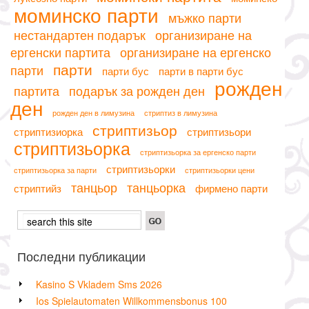
моминско парти
мъжко парти
нестандартен подарък
организиране на
ергенски партита
организиране на ергенско
парти
парти
парти бус
парти в парти бус
рожден
партита
подарък за рожден ден
ден
рожден ден в лимузина
стриптиз в лимузина
стриптизьор
стриптизиорка
стриптизьори
стриптизьорка
стриптизьорка за ергенско парти
стриптизьорки
стриптизьорка за парти
стриптизьорки цени
танцьор
танцьорка
стриптийз
фирмено парти
Последни публикации
Kasino S Vkladem Sms 2026
Ios Spielautomaten Willkommensbonus 100