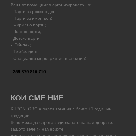
Вашият помощник в организирането на:
- Парти за рожден ден;
- Парти за имен ден;
- Фирмено парти;
- Частно парти;
- Детско парти;
- Юбилеи;
- Тимбилдинг;
- Специални мероприятия и събития;
+359 879 815 710
КОИ СМЕ НИЕ
KUPONI.ORG е парти агенция с близо 10 годишни
традиции.
Вече може да спрете издирването на най-добрите,
защото вече ги намерихте.
Аки искате да превърнем вашия купон в невероятно