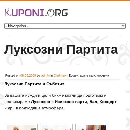
Луксозни Партита
за
Posted on
08.05.2009
by
admin
in
Събития
|
Коментарите са изключени
Луксозни
Луксозни Партита и Събития
Партита
За вашите нужди и цели бихме могли да подготвим и
реализираме
Луксозно
и
Изискано парти
,
Бал
,
Концерт
и др. в подходяша атмосфера.