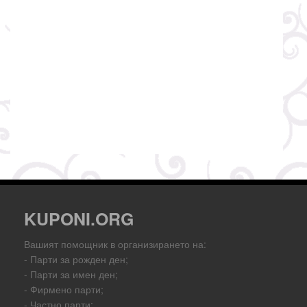
KUPONI.ORG
Вашият помощник в организирането на:
- Парти за рожден ден;
- Парти за имен ден;
- Фирмено парти;
- Частно парти;