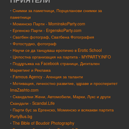
•
Снимки за паметници, Порцеланови снимки за
паметници
•
Моминско Парти - MominskoParty.com
•
Ергенско Парти - ErgenskoParty.com
•
Сватбен фотограф, Сватбена Фотография
•
Фотостудио, фотограф
•
Научи се да танцуваш еротично в Erotic School
•
Цялостна организация на партита - MYPARTY.INFO
•
Поддръжка на Facebook страници, Дигитален
Маркетинг и Реклама
•
Famous Agency - Агенция за таланти
•
Мотивация, личностно развитие, здраве и просперитет
ImaZashto.com
•
Скандални Жени, Автомобили, Марки, Лукс и други
Скандали - Scandal.Life
•
Парти бус за Ергенско, Моминско и всякакви партита
PartyBus.bg
•
The Bible of Boudoir Photography