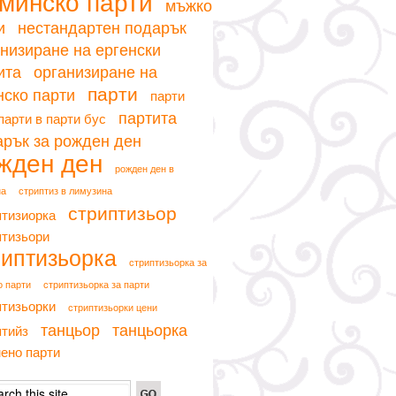
минско парти
мъжко
и
нестандартен подарък
низиране на ергенски
ита
организиране на
парти
нско парти
парти
партита
парти в парти бус
арък за рожден ден
жден ден
рожден ден в
на
стриптиз в лимузина
стриптизьор
птизиорка
птизьори
риптизьорка
стриптизьорка за
о парти
стриптизьорка за парти
птизьорки
стриптизьорки цени
танцьор
танцьорка
птийз
ено парти