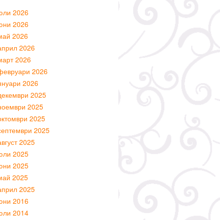
юли 2026
юни 2026
май 2026
април 2026
март 2026
февруари 2026
януари 2026
декември 2025
ноември 2025
октомври 2025
септември 2025
август 2025
юли 2025
юни 2025
май 2025
април 2025
юни 2016
юли 2014