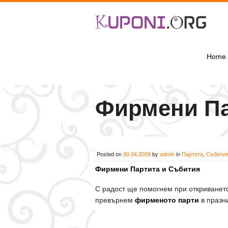
Home
Фирмени Па
Posted on
30.04.2009
by
admin
in
Партита
,
Събити
Фирмени Партита и Събития
С радост ще помогнем при откриванет
превърнем
фирменото парти
в празни