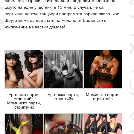
Забележка: Прави за изненада и продължителността на
шоуто на един участник е 15 мин. В случай, че са
поръчани повече танцьори програмата варира около час.
Шоуто може да поръчате на желано от Вас място с
изключение на частни домове!
Ергенско парти,
Ергенско парти,
Моминско парти,
стриптийз,
стриптийз
стриптийз
Моминско парти,
стриптийз