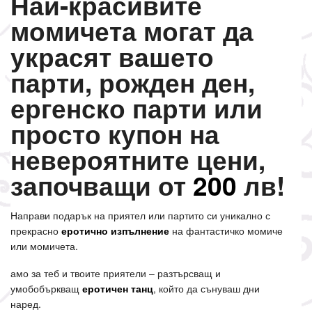
Най-красивите
за
момичета могат да
Вашето
Парти
украсят вашето
парти, рожден ден,
ергенско парти или
просто купон на
невероятните цени,
започващи от
200
лв!
Направи подарък на приятел или партито си уникално с
прекрасно
еротично изпълнение
на фантастичко момиче
или момичета.
амо за теб и твоите приятели – разтърсващ и
умобобъркващ
еротичен танц
, който да сънуваш дни
наред.