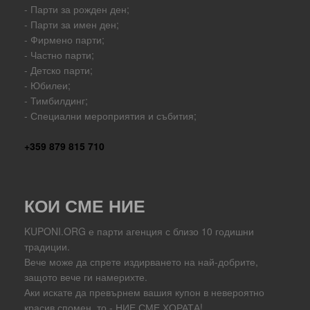
- Парти за рожден ден;
- Парти за имен ден;
- Фирмено парти;
- Частно парти;
- Детско парти;
- Юбилеи;
- Тимбилдинг;
- Специални мероприятия и събития;
+359 879 815 710
КОИ СМЕ НИЕ
KUPONI.ORG е парти агенция с близо 10 годишни
традиции.
Вече може да спрете издирването на най-добрите,
защото вече ги намерихте.
Аки искате да превърнем вашия купон в невероятно
красив спомен, то - НИЕ СМЕ ХОРАТА!