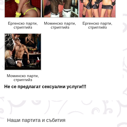
Ергенско парти,
Моминско парти,
Ергенско парти,
стриптийз
стриптийз
стриптийз
Моминско парти,
стриптийз
Не се предлагат сексуални услуги!!!
Наши партита и събития