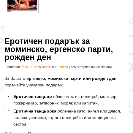
Еротичен подарък за
моминско, ергенско парти,
рожден ден
за
Posted on
05.04.2012
by
admin
in
Събития
|
Коментарите са изключени
Еротичен
подарък
За Вашето
ергенско, моминско парти или рожден ден
за
поръчайте уникален подарък:
моминско,
ергенско
парти,
Еротичен танцьор
облечен като: полицай, монтьор,
рожден
пожарникар, затворник, моряк или капитан.
ден
Еротична танцьорка
облечена като: ангел или дявол,
палава ученичка, строга полицайка или медицинска
сестра.