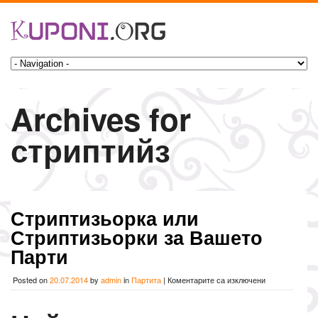
Archives for
стриптийз
Стриптизьорка или
Стриптизьорки за Вашето
Парти
за
Posted on
20.07.2014
by
admin
in
Партита
|
Коментарите са изключени
Стриптизьорк
или
Стриптизьорк