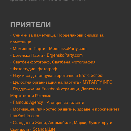
ПРИЯТЕЛИ
•
Снимки за паметници, Порцеланови снимки за
паметници
•
Моминско Парти - MominskoParty.com
•
Ергенско Парти - ErgenskoParty.com
•
Сватбен фотограф, Сватбена Фотография
•
Фотостудио, фотограф
•
Научи се да танцуваш еротично в Erotic School
•
Цялостна организация на партита - MYPARTY.INFO
•
Поддръжка на Facebook страници, Дигитален
Маркетинг и Реклама
•
Famous Agency - Агенция за таланти
•
Мотивация, личностно развитие, здраве и просперитет
ImaZashto.com
•
Скандални Жени, Автомобили, Марки, Лукс и други
Скандали - Scandal.Life