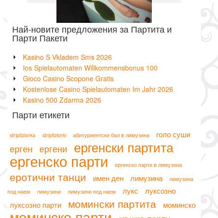
Най-новите предложения за Партита и
Парти Пакети
Kasino S Vkladem Sms 2026
Ios Spielautomaten Willkommensbonus 100
Gioco Casino Scopone Gratis
Kostenlose Casino Spielautomaten Im Jahr 2026
Kasino 500 Zdarma 2026
Парти етикети
голо суши
striptiziorka
striptiziorki
абитуриентски бал в лимузина
ергенски партита
ерген
ергени
ергенско парти
ергенско парти в лимузина
еротични танци
имен ден
лимузина
лимузина
лукс
луксозно
под наем
лимузини
лимузини под наем
момински партита
луксозно парти
моминско
моминско парти