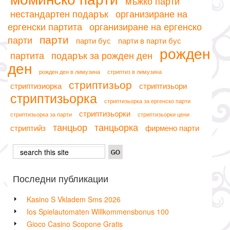
мъжко парти
нестандартен подарък
организиране на
ергенски партита
организиране на ергенско
парти
парти
парти бус
парти в парти бус
рожден
партита
подарък за рожден ден
ден
рожден ден в лимузина
стриптиз в лимузина
стриптизьор
стриптизиорка
стриптизьори
стриптизьорка
стриптизьорка за ергенско парти
стриптизьорки
стриптизьорка за парти
стриптизьорки цени
танцьор
танцьорка
стриптийз
фирмено парти
Последни публикации
Kasino S Vkladem Sms 2026
Ios Spielautomaten Willkommensbonus 100
Gioco Casino Scopone Gratis