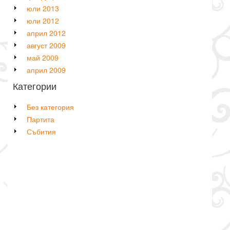
юли 2013
юли 2012
април 2012
август 2009
май 2009
април 2009
Категории
Без категория
Партита
Събития