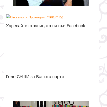
Харесайте страницата ни във Facebook
Голо СУШИ за Вашето парти